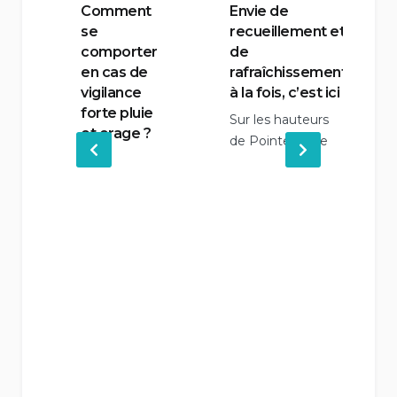
Comment
Envie de
Fa
se
recueillement et
pa
comporter
de
le
r
en cas de
rafraîchissement
ma
vigilance
à la fois, c’est ici
dé
pe
forte pluie
sa
Sur les hauteurs
et orage ?
d’
de Pointe Noire
Un
in
fa
ac
our
t
s
e.