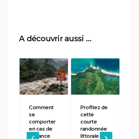
A découvrir aussi …
Comment
Profitez de
En
se
cette
re
nd
comporter
courte
de
en
en cas de
randonnée
ra
les
vigilance
littorale qui
à l