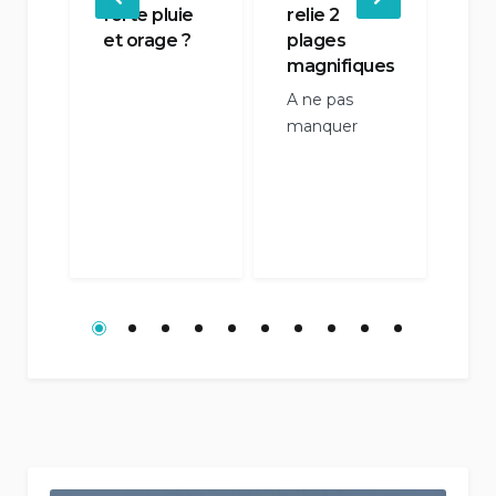
es
forte pluie
relie 2
Sur
et orage ?
plages
de 
magnifiques
A ne pas
et
manquer
e